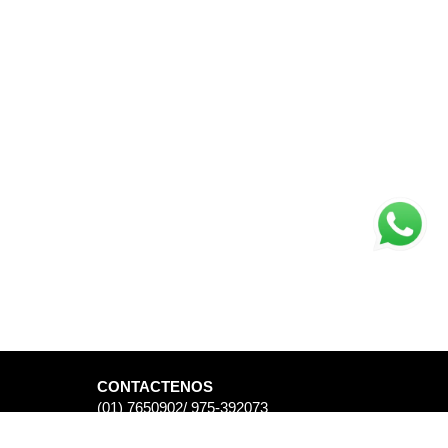
CONTACTENOS
(01) 7650902/ 975-392073
info@lyes.com.pe