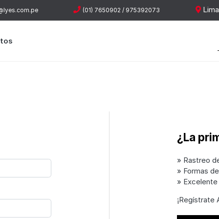
Lima
@lyes.com.pe
(01) 7650902 / 975392073
tos
¿La pri
» Rastreo d
» Formas d
» Excelente 
¡Regístrate A