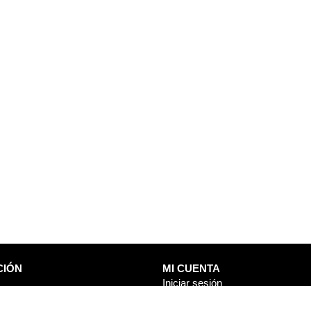
CIÓN
MI CUENTA
Iniciar sesión
Mis órdenes
de datos